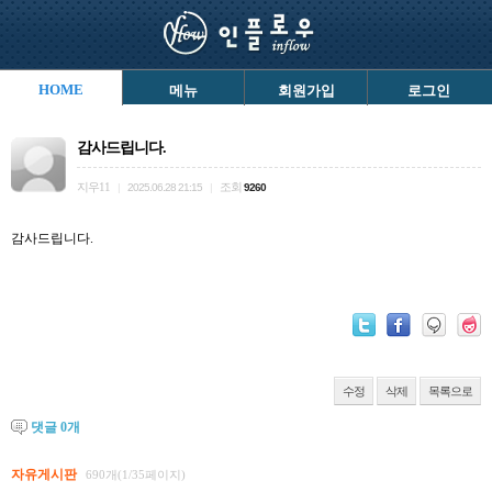
HOME
메뉴
회원가입
로그인
감사드립니다.
지우11
조회
|
2025.06.28 21:15
|
9260
감사드립니다.
수정
삭제
목록으로
댓글
0
개
자유게시판
690개(1/35페이지)