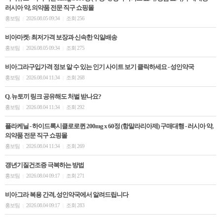
러시아 약, 의약품 전문 직구 쇼핑몰
홍보팀
2026.08.05 09:34
조회 256
|
|
비아마켓: 최저가격 보장과 신속한 익일배송
홍보팀
2026.08.05 09:34
조회 275
|
|
비아그라구입가격 정보 알 수 있는 인기 사이트 보기 클릭하세요 - 성인약국
홍보팀
2026.08.04 11:34
조회 268
|
|
Q. 뉴토끼 링크 공유해도 처벌 받나요?
홍보팀
2026.08.04 11:34
조회 292
|
|
플라케닐 - 하이드록시클로로퀸 200mg x 60정 (항말라리아제) 구매대행 - 러시아 약,
의약품 전문 직구 쇼핑몰
홍보팀
2026.08.04 11:34
조회 269
|
|
갱년기질건조증 극복하는 방법
홍보팀
2026.08.04 09:17
조회 271
|
|
비아그라 복용 간격, 성인약국에서 알려드립니다
홍보팀
2026.08.04 09:17
조회 283
|
|